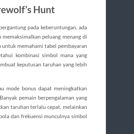
rewolf’s Hunt
bergantung pada keberuntungan, ada
in memaksimalkan peluang menang di
an untuk memahami tabel pembayaran
tahui kombinasi simbol mana yang
embuat keputusan taruhan yang lebih
atau mode bonus dapat meningkatkan
 Banyak pemain berpengalaman yang
an taruhan terlalu cepat, melainkan
ola dan frekuensi munculnya simbol