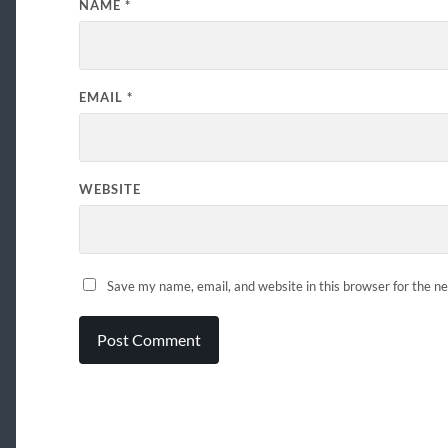
NAME
*
EMAIL
*
WEBSITE
Save my name, email, and website in this browser for the n