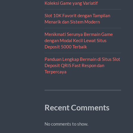
Koleksi Game yang Variatif
Slot 10K Favorit dengan Tampilan
Menarik dan Sistem Modern
Menikmati Serunya Bermain Game
dengan Modal Kecil Lewat Situs
Deposit 5000 Terbaik
Panduan Lengkap Bermain di Situs Slot
Deposit QRIS Fast Respon dan
Terpercaya
Recent Comments
No comments to show.