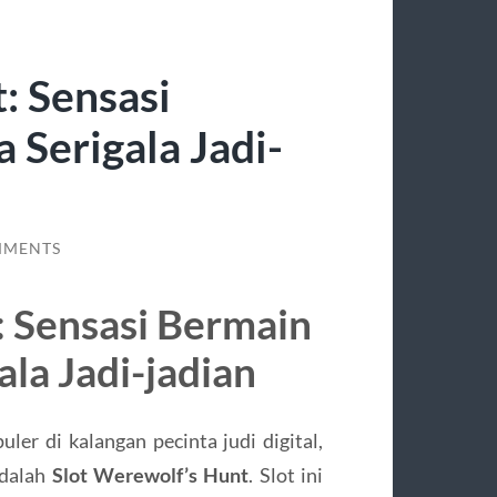
: Sensasi
 Serigala Jadi-
MMENTS
: Sensasi Bermain
ala Jadi-jadian
ler di kalangan pecinta judi digital,
adalah
Slot Werewolf’s Hunt
. Slot ini