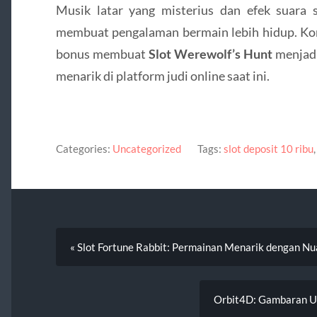
Musik latar yang misterius dan efek suara 
membuat pengalaman bermain lebih hidup. Kombi
bonus membuat
Slot Werewolf’s Hunt
menjadi
menarik di platform judi online saat ini.
Categories:
Uncategorized
Tags:
slot deposit 10 ribu
« Slot Fortune Rabbit: Permainan Menarik dengan N
Orbit4D: Gambaran U