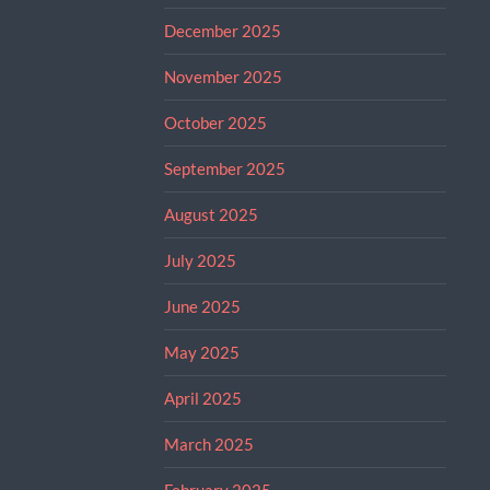
December 2025
November 2025
October 2025
September 2025
August 2025
July 2025
June 2025
May 2025
April 2025
March 2025
February 2025