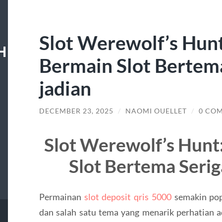
Slot Werewolf’s Hunt
HBELVIDERE.COM
Bermain Slot Bertema
jadian
DECEMBER 23, 2025
/
NAOMI OUELLET
/
0 CO
Slot Werewolf’s Hunt
Slot Bertema Serig
Permainan
slot deposit qris 5000
semakin popu
dan salah satu tema yang menarik perhatian 