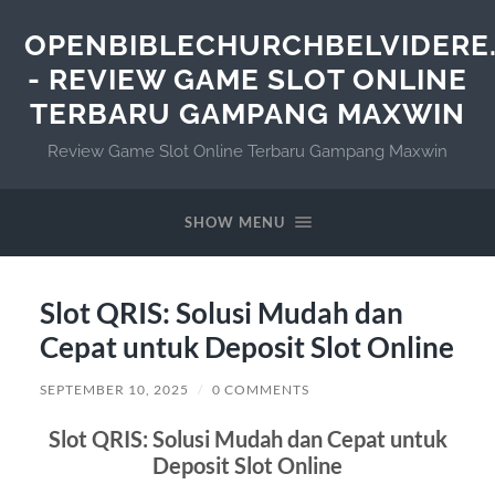
OPENBIBLECHURCHBELVIDERE
- REVIEW GAME SLOT ONLINE
TERBARU GAMPANG MAXWIN
Review Game Slot Online Terbaru Gampang Maxwin
SHOW MENU
Slot QRIS: Solusi Mudah dan
Cepat untuk Deposit Slot Online
SEPTEMBER 10, 2025
/
0 COMMENTS
Slot QRIS: Solusi Mudah dan Cepat untuk
Deposit Slot Online