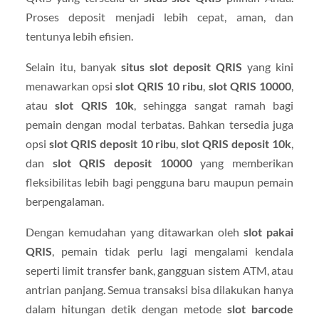
Proses deposit menjadi lebih cepat, aman, dan
tentunya lebih efisien.
Selain itu, banyak
situs slot deposit QRIS
yang kini
menawarkan opsi
slot QRIS 10 ribu
,
slot QRIS 10000
,
atau
slot QRIS 10k
, sehingga sangat ramah bagi
pemain dengan modal terbatas. Bahkan tersedia juga
opsi
slot QRIS deposit 10 ribu
,
slot QRIS deposit 10k
,
dan
slot QRIS deposit 10000
yang memberikan
fleksibilitas lebih bagi pengguna baru maupun pemain
berpengalaman.
Dengan kemudahan yang ditawarkan oleh
slot pakai
QRIS
, pemain tidak perlu lagi mengalami kendala
seperti limit transfer bank, gangguan sistem ATM, atau
antrian panjang. Semua transaksi bisa dilakukan hanya
dalam hitungan detik dengan metode
slot barcode