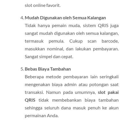
slot online favorit.
Mudah Digunakan oleh Semua Kalangan
Tidak hanya pemain muda, sistem QRIS juga
sangat mudah digunakan oleh semua kalangan,
termasuk pemula. Cukup scan barcode,
masukkan nominal, dan lakukan pembayaran.
Sangat simpel dan cepat.
Bebas Biaya Tambahan
Beberapa metode pembayaran lain seringkali
mengenakan biaya admin atau potongan saat
transaksi. Namun pada umumnya,
slot pakai
QRIS
tidak membebankan biaya tambahan
sehingga seluruh dana masuk penuh ke akun
permainan Anda.