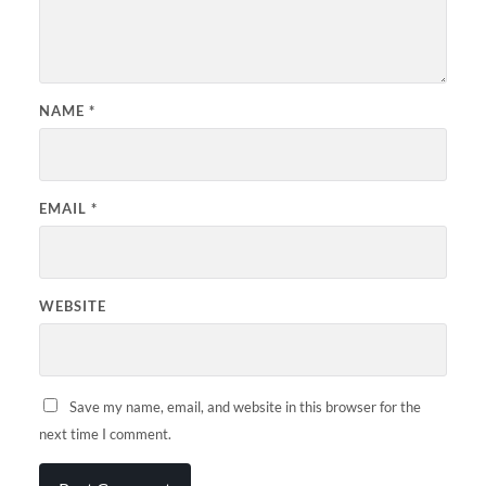
NAME
*
EMAIL
*
WEBSITE
Save my name, email, and website in this browser for the
next time I comment.