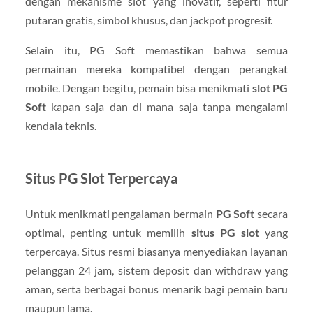
dengan mekanisme slot yang inovatif, seperti fitur
putaran gratis, simbol khusus, dan jackpot progresif.
Selain itu, PG Soft memastikan bahwa semua
permainan mereka kompatibel dengan perangkat
mobile. Dengan begitu, pemain bisa menikmati
slot PG
Soft
kapan saja dan di mana saja tanpa mengalami
kendala teknis.
Situs PG Slot Terpercaya
Untuk menikmati pengalaman bermain
PG Soft
secara
optimal, penting untuk memilih
situs PG slot
yang
terpercaya. Situs resmi biasanya menyediakan layanan
pelanggan 24 jam, sistem deposit dan withdraw yang
aman, serta berbagai bonus menarik bagi pemain baru
maupun lama.