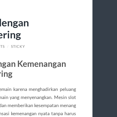
 dengan
ering
TS
/
STICKY
dengan Kemenangan
ring
pemain karena menghadirkan peluang
main yang menyenangkan. Mesin slot
u dan memberikan kesempatan menang
nsasi kemenangan nyata tanpa harus