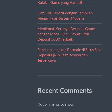
Koleksi Game yang Variatif
Slot 10K Favorit dengan Tampilan
Menarik dan Sistem Modern
Menikmati Serunya Bermain Game
dengan Modal Kecil Lewat Situs
Deposit 5000 Terbaik
Panduan Lengkap Bermain di Situs Slot
Deposit QRIS Fast Respon dan
Terpercaya
Recent Comments
No comments to show.