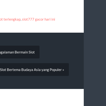
lot terlengkap
,
slot777 gacor hari ini
engalaman Bermain Slot
Slot Bertema Budaya Asia yang Populer »