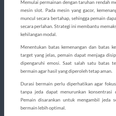
Memulai permainan dengan taruhan rendah 
mesin slot. Pada mesin yang gacor, kemenan
muncul secara bertahap, sehingga pemain dapa
secara perlahan. Strategi ini membantu memak
kehilangan modal.
Menentukan batas kemenangan dan batas ker
target yang jelas, pemain dapat menjaga disi
dipengaruhi emosi. Saat salah satu batas te
bermain agar hasil yang diperoleh tetap aman.
Durasi bermain perlu diperhatikan agar fokus
tanpa jeda dapat menurunkan konsentrasi d
Pemain disarankan untuk mengambil jeda se
bermain lebih optimal.