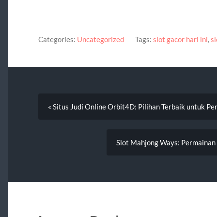
Categories:
Uncategorized
Tags:
slot gacor hari ini
,
s
« Situs Judi Online Orbit4D: Pilihan Terbaik untuk P
Slot Mahjong Ways: Permainan 