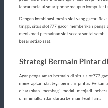
lancar melalui smartphone maupun komputer t
Dengan kombinasi mesin slot yang gacor, fleks
tinggi, situs slot777 gacor memberikan penga
menikmati permainan slot secara santai sambi
besar setiap saat.
Strategi Bermain Pintar d
Agar pengalaman bermain di situs slot777 gac
menerapkan strategi bermain pintar. Pertama
disarankan membagi modal menjadi beberap
diminimalkan dan durasi bermain lebih lama.