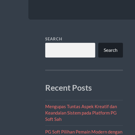
SEARCH
Search
Recent Posts
Mengupas Tuntas Aspek Kreatif dan
Keandalan Sistem pada Platform PG
Soft Sah
PG Soft Pilihan Pemain Modern dengan