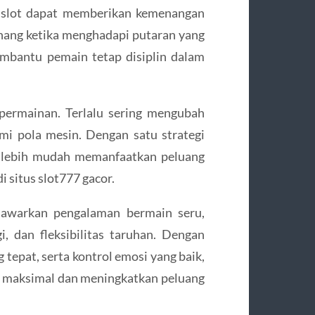
n slot dapat memberikan kemenangan
tenang ketika menghadapi putaran yang
mbantu pemain tetap disiplin dalam
 permainan. Terlalu sering mengubah
i pola mesin. Dengan satu strategi
at lebih mudah memanfaatkan peluang
situs slot777 gacor.
enawarkan pengalaman bermain seru,
, dan fleksibilitas taruhan. Dengan
 tepat, serta kontrol emosi yang baik,
a maksimal dan meningkatkan peluang