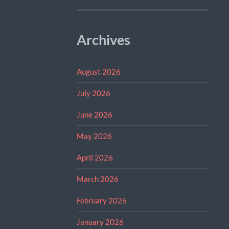
Archives
August 2026
July 2026
June 2026
May 2026
April 2026
March 2026
February 2026
January 2026