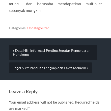
muncul dan berusaha mendapatkan multiplier
sebanyak mungkin.
Categories:
Uncategorized
« Data HK: Informasi Penting Seputar Pengeluaran
Hongkong
Togel SDY: Panduan Lengkap dan Fakta Menarik »
Leave a Reply
Your email address will not be published.
Required fields
are marked
*