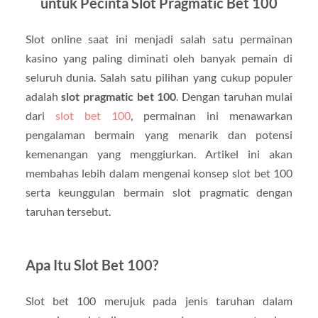
untuk Pecinta Slot Pragmatic Bet 100
Slot online saat ini menjadi salah satu permainan
kasino yang paling diminati oleh banyak pemain di
seluruh dunia. Salah satu pilihan yang cukup populer
adalah
slot pragmatic bet 100
. Dengan taruhan mulai
dari
slot bet 100
, permainan ini menawarkan
pengalaman bermain yang menarik dan potensi
kemenangan yang menggiurkan. Artikel ini akan
membahas lebih dalam mengenai konsep slot bet 100
serta keunggulan bermain slot pragmatic dengan
taruhan tersebut.
Apa Itu Slot Bet 100?
Slot bet 100 merujuk pada jenis taruhan dalam