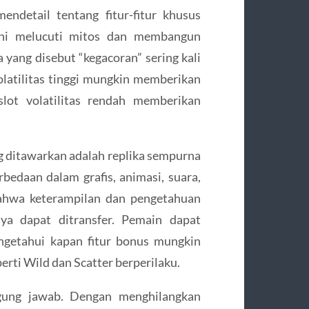
endetail tentang fitur-fitur khusus
ini melucuti mitos dan membangun
a yang disebut “kegacoran” sering kali
olatilitas tinggi mungkin memberikan
lot volatilitas rendah memberikan
ng ditawarkan adalah replika sempurna
bedaan dalam grafis, animasi, suara,
ahwa keterampilan dan pengetahuan
ya dapat ditransfer. Pemain dapat
getahui kapan fitur bonus mungkin
rti Wild dan Scatter berperilaku.
gung jawab. Dengan menghilangkan