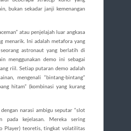
ain, bukan sekadar janji kemenangan
aceman” atau penjelajah luar angkasa
ng menarik. Ini adalah metafora yang
seorang astronaut yang berlatih di
ain menggunakan demo ini sebagai
ng riil. Setiap putaran demo adalah
inan, mengenali “bintang-bintang”
ubang hitam” (kombinasi yang kurang
 dengan narasi ambigu seputar “slot
 pada kejelasan. Mereka sering
Player) teoretis, tingkat volatilitas