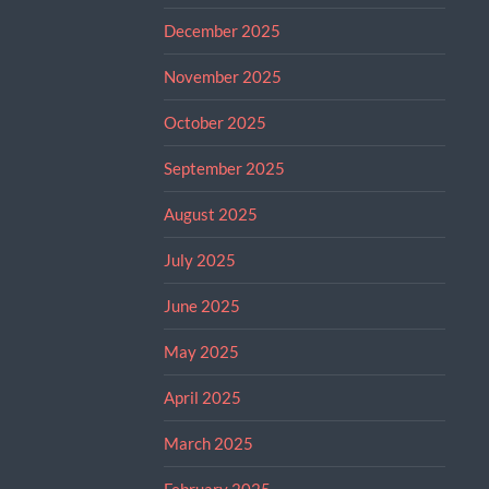
December 2025
November 2025
October 2025
September 2025
August 2025
July 2025
June 2025
May 2025
April 2025
March 2025
February 2025