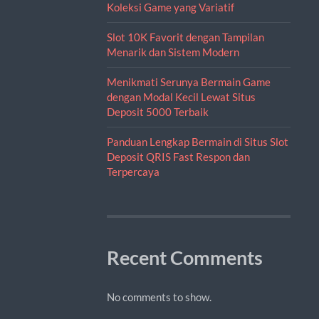
Koleksi Game yang Variatif
Slot 10K Favorit dengan Tampilan
Menarik dan Sistem Modern
Menikmati Serunya Bermain Game
dengan Modal Kecil Lewat Situs
Deposit 5000 Terbaik
Panduan Lengkap Bermain di Situs Slot
Deposit QRIS Fast Respon dan
Terpercaya
Recent Comments
No comments to show.