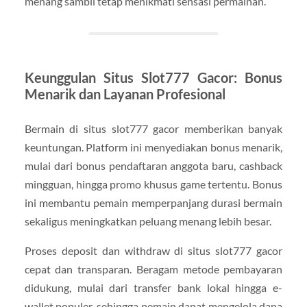
menang sambil tetap menikmati sensasi permainan.
Keunggulan Situs Slot777 Gacor: Bonus
Menarik dan Layanan Profesional
Bermain di situs slot777 gacor memberikan banyak
keuntungan. Platform ini menyediakan bonus menarik,
mulai dari bonus pendaftaran anggota baru, cashback
mingguan, hingga promo khusus game tertentu. Bonus
ini membantu pemain memperpanjang durasi bermain
sekaligus meningkatkan peluang menang lebih besar.
Proses deposit dan withdraw di situs slot777 gacor
cepat dan transparan. Beragam metode pembayaran
didukung, mulai dari transfer bank lokal hingga e-
wallet populer, sehingga pemain dapat mengelola dana