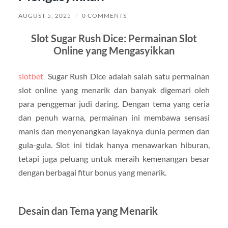
AUGUST 5, 2025
/
0 COMMENTS
Slot Sugar Rush Dice: Permainan Slot
Online yang Mengasyikkan
slotbet
Sugar Rush Dice adalah salah satu permainan
slot online yang menarik dan banyak digemari oleh
para penggemar judi daring. Dengan tema yang ceria
dan penuh warna, permainan ini membawa sensasi
manis dan menyenangkan layaknya dunia permen dan
gula-gula. Slot ini tidak hanya menawarkan hiburan,
tetapi juga peluang untuk meraih kemenangan besar
dengan berbagai fitur bonus yang menarik.
Desain dan Tema yang Menarik