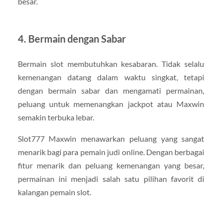
besar.
4.
Bermain dengan Sabar
Bermain slot membutuhkan kesabaran. Tidak selalu
kemenangan datang dalam waktu singkat, tetapi
dengan bermain sabar dan mengamati permainan,
peluang untuk memenangkan jackpot atau Maxwin
semakin terbuka lebar.
Slot777 Maxwin menawarkan peluang yang sangat
menarik bagi para pemain judi online. Dengan berbagai
fitur menarik dan peluang kemenangan yang besar,
permainan ini menjadi salah satu pilihan favorit di
kalangan pemain slot.