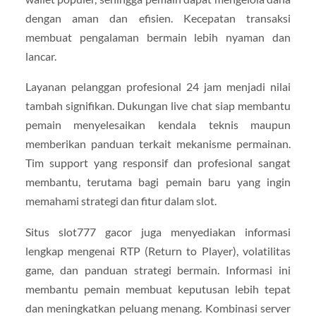
dengan aman dan efisien. Kecepatan transaksi
membuat pengalaman bermain lebih nyaman dan
lancar.
Layanan pelanggan profesional 24 jam menjadi nilai
tambah signifikan. Dukungan live chat siap membantu
pemain menyelesaikan kendala teknis maupun
memberikan panduan terkait mekanisme permainan.
Tim support yang responsif dan profesional sangat
membantu, terutama bagi pemain baru yang ingin
memahami strategi dan fitur dalam slot.
Situs slot777 gacor juga menyediakan informasi
lengkap mengenai RTP (Return to Player), volatilitas
game, dan panduan strategi bermain. Informasi ini
membantu pemain membuat keputusan lebih tepat
dan meningkatkan peluang menang. Kombinasi server