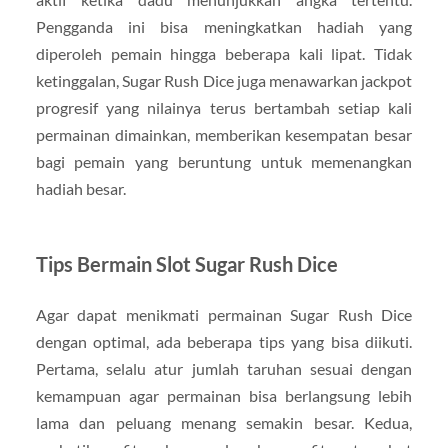
Pengganda ini bisa meningkatkan hadiah yang
diperoleh pemain hingga beberapa kali lipat. Tidak
ketinggalan, Sugar Rush Dice juga menawarkan jackpot
progresif yang nilainya terus bertambah setiap kali
permainan dimainkan, memberikan kesempatan besar
bagi pemain yang beruntung untuk memenangkan
hadiah besar.
Tips Bermain Slot Sugar Rush Dice
Agar dapat menikmati permainan Sugar Rush Dice
dengan optimal, ada beberapa tips yang bisa diikuti.
Pertama, selalu atur jumlah taruhan sesuai dengan
kemampuan agar permainan bisa berlangsung lebih
lama dan peluang menang semakin besar. Kedua,