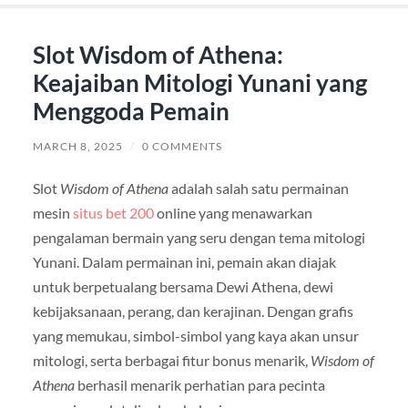
Slot Wisdom of Athena:
Keajaiban Mitologi Yunani yang
Menggoda Pemain
MARCH 8, 2025
/
0 COMMENTS
Slot
Wisdom of Athena
adalah salah satu permainan
mesin
situs bet 200
online yang menawarkan
pengalaman bermain yang seru dengan tema mitologi
Yunani. Dalam permainan ini, pemain akan diajak
untuk berpetualang bersama Dewi Athena, dewi
kebijaksanaan, perang, dan kerajinan. Dengan grafis
yang memukau, simbol-simbol yang kaya akan unsur
mitologi, serta berbagai fitur bonus menarik,
Wisdom of
Athena
berhasil menarik perhatian para pecinta