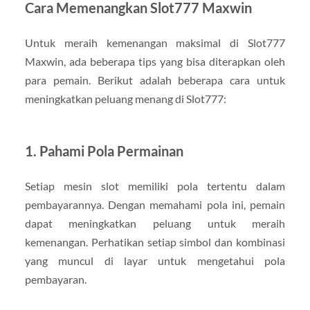
Cara Memenangkan Slot777 Maxwin
Untuk meraih kemenangan maksimal di Slot777
Maxwin, ada beberapa tips yang bisa diterapkan oleh
para pemain. Berikut adalah beberapa cara untuk
meningkatkan peluang menang di Slot777:
1.
Pahami Pola Permainan
Setiap mesin slot memiliki pola tertentu dalam
pembayarannya. Dengan memahami pola ini, pemain
dapat meningkatkan peluang untuk meraih
kemenangan. Perhatikan setiap simbol dan kombinasi
yang muncul di layar untuk mengetahui pola
pembayaran.