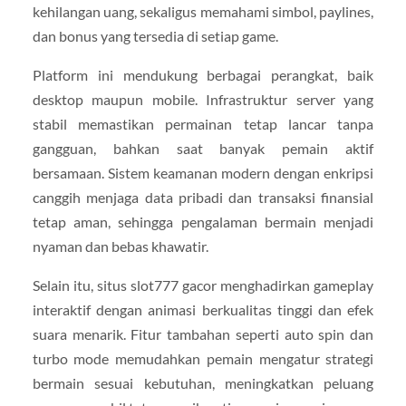
kehilangan uang, sekaligus memahami simbol, paylines,
dan bonus yang tersedia di setiap game.
Platform ini mendukung berbagai perangkat, baik
desktop maupun mobile. Infrastruktur server yang
stabil memastikan permainan tetap lancar tanpa
gangguan, bahkan saat banyak pemain aktif
bersamaan. Sistem keamanan modern dengan enkripsi
canggih menjaga data pribadi dan transaksi finansial
tetap aman, sehingga pengalaman bermain menjadi
nyaman dan bebas khawatir.
Selain itu, situs slot777 gacor menghadirkan gameplay
interaktif dengan animasi berkualitas tinggi dan efek
suara menarik. Fitur tambahan seperti auto spin dan
turbo mode memudahkan pemain mengatur strategi
bermain sesuai kebutuhan, meningkatkan peluang