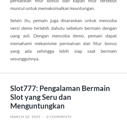
perhatikan fitur bonus dan kapan fitur tersebut
muncul untuk memaksimalkan keuntungan.
Selain itu, pemain juga disarankan untuk mencoba
versi demo terlebih dahulu sebelum bermain dengan
uang asli. Dengan mencoba demo, pemain dapat
memahami mekanisme permainan dan fitur bonus
yang ada sehingga lebih siap saat bermain
sesungguhnya.
Slot777: Pengalaman Bermain
Slot yang Seru dan
Menguntungkan
MARCH 20, 2025
/
0 COMMENTS