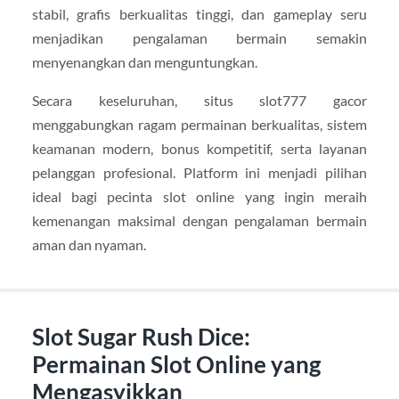
stabil, grafis berkualitas tinggi, dan gameplay seru
menjadikan pengalaman bermain semakin
menyenangkan dan menguntungkan.
Secara keseluruhan, situs slot777 gacor
menggabungkan ragam permainan berkualitas, sistem
keamanan modern, bonus kompetitif, serta layanan
pelanggan profesional. Platform ini menjadi pilihan
ideal bagi pecinta slot online yang ingin meraih
kemenangan maksimal dengan pengalaman bermain
aman dan nyaman.
Slot Sugar Rush Dice:
Permainan Slot Online yang
Mengasyikkan