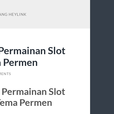
PANG HEYLINK
Permainan Slot
a Permen
MENTS
 Permainan Slot
Tema Permen