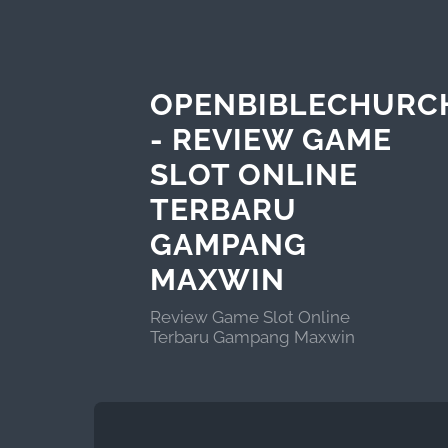
OPENBIBLECHURC
- REVIEW GAME
SLOT ONLINE
TERBARU
GAMPANG
MAXWIN
Review Game Slot Online
Terbaru Gampang Maxwin