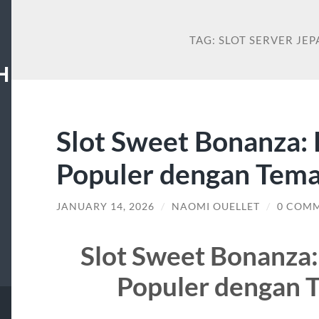
TAG:
SLOT SERVER JE
HBELVIDERE.COM
Slot Sweet Bonanza: 
Populer dengan Tem
JANUARY 14, 2026
/
NAOMI OUELLET
/
0 COM
Slot Sweet Bonanza:
Populer dengan 