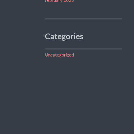
Categories
Uncategorized