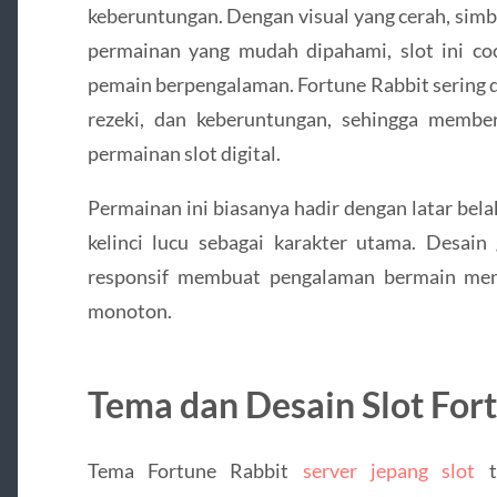
keberuntungan. Dengan visual yang cerah, simb
permainan yang mudah dipahami, slot ini c
pemain berpengalaman. Fortune Rabbit sering 
rezeki, dan keberuntungan, sehingga memberi
permainan slot digital.
Permainan ini biasanya hadir dengan latar be
kelinci lucu sebagai karakter utama. Desain
responsif membuat pengalaman bermain men
monoton.
Tema dan Desain Slot For
Tema Fortune Rabbit
server jepang slot
te