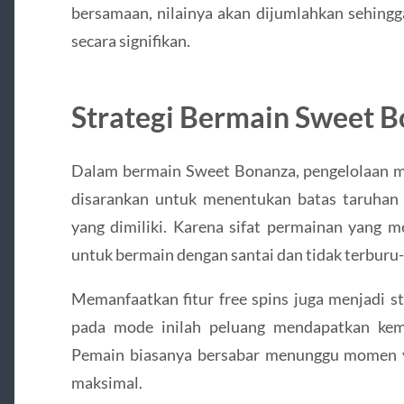
bersamaan, nilainya akan dijumlahkan sehing
secara signifikan.
Strategi Bermain Sweet 
Dalam bermain Sweet Bonanza, pengelolaan mo
disarankan untuk menentukan batas taruhan
yang dimiliki. Karena sifat permainan yang 
untuk bermain dengan santai dan tidak terburu
Memanfaatkan fitur free spins juga menjadi st
pada mode inilah peluang mendapatkan keme
Pemain biasanya bersabar menunggu momen y
maksimal.