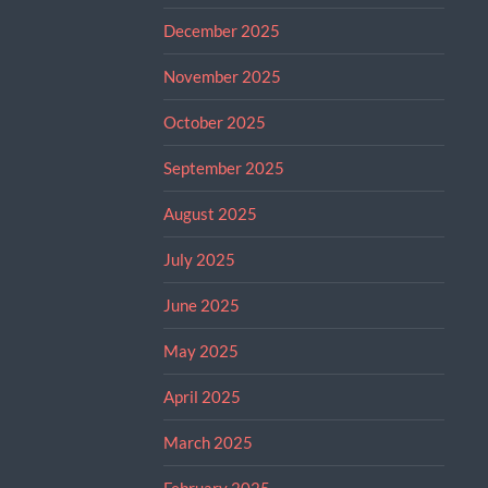
December 2025
November 2025
October 2025
September 2025
August 2025
July 2025
June 2025
May 2025
April 2025
March 2025
February 2025