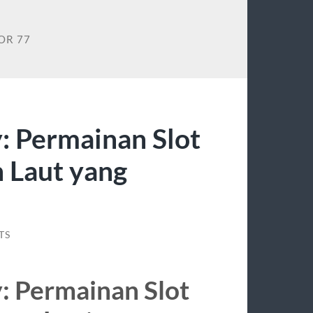
OR 77
: Permainan Slot
 Laut yang
TS
: Permainan Slot