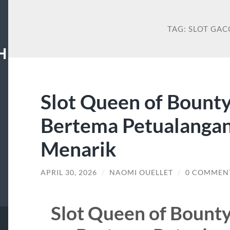
TAG:
SLOT GAC
HBELVIDERE.COM
Slot Queen of Bounty
Bertema Petualangan
Menarik
APRIL 30, 2026
/
NAOMI OUELLET
/
0 COMMEN
Slot Queen of Bounty