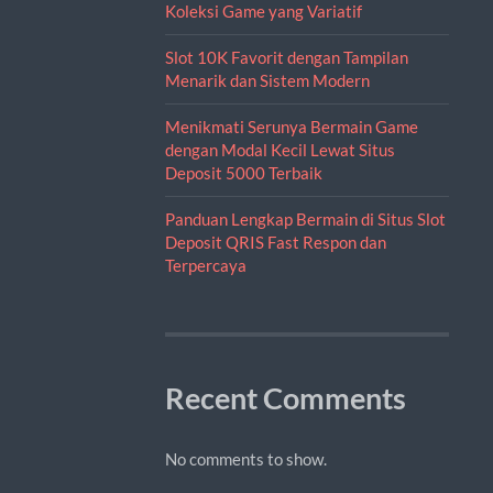
Koleksi Game yang Variatif
Slot 10K Favorit dengan Tampilan
Menarik dan Sistem Modern
Menikmati Serunya Bermain Game
dengan Modal Kecil Lewat Situs
Deposit 5000 Terbaik
Panduan Lengkap Bermain di Situs Slot
Deposit QRIS Fast Respon dan
Terpercaya
Recent Comments
No comments to show.