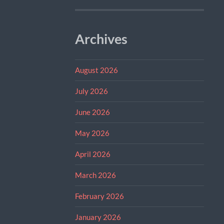
Archives
August 2026
July 2026
June 2026
May 2026
April 2026
March 2026
February 2026
January 2026