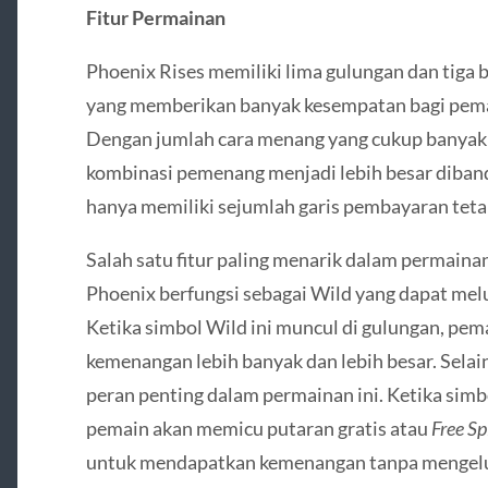
Fitur Permainan
Phoenix Rises memiliki lima gulungan dan tiga 
yang memberikan banyak kesempatan bagi pem
Dengan jumlah cara menang yang cukup banyak 
kombinasi pemenang menjadi lebih besar diband
hanya memiliki sejumlah garis pembayaran teta
Salah satu fitur paling menarik dalam permainan
Phoenix berfungsi sebagai Wild yang dapat mel
Ketika simbol Wild ini muncul di gulungan, pe
kemenangan lebih banyak dan lebih besar. Selain
peran penting dalam permainan ini. Ketika simbol
pemain akan memicu putaran gratis atau
Free Sp
untuk mendapatkan kemenangan tanpa mengelu