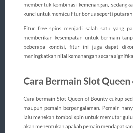
membentuk kombinasi kemenangan, sedangkan 
kunci untuk memicu fitur bonus seperti putaran 
Fitur free spins menjadi salah satu yang pa
memberikan kesempatan untuk bermain tanp
beberapa kondisi, fitur ini juga dapat dik
meningkatkan nilai kemenangan secara signifika
Cara Bermain Slot Queen 
Cara bermain Slot Queen of Bounty cukup sed
maupun pemain berpengalaman. Pemain hanya
lalu menekan tombol spin untuk memutar gulu
akan menentukan apakah pemain mendapatkan 