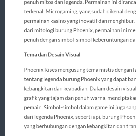
penuh mitos dan legenda. Permainan ini diran
terkenal, Microgaming, yang sudah dikenal den
permainan kasino yang inovatif dan menghibur
dari mitologi burung Phoenix, permainan ini 
penuh dengan simbol-simbol keberuntungan da
Tema dan Desain Visual
Phoenix Rises mengusung tema mistis dengan l
tentang legenda burung Phoenix yang dapat ba
kebangkitan dan keabadian. Dalam desain visua
grafik yang tajam dan penuh warna, menciptak
pemain. Simbol-simbol dalam game ini juga sang
dari legenda Phoenix, seperti api, burung Phoen
yang berhubungan dengan kebangkitan dan tran