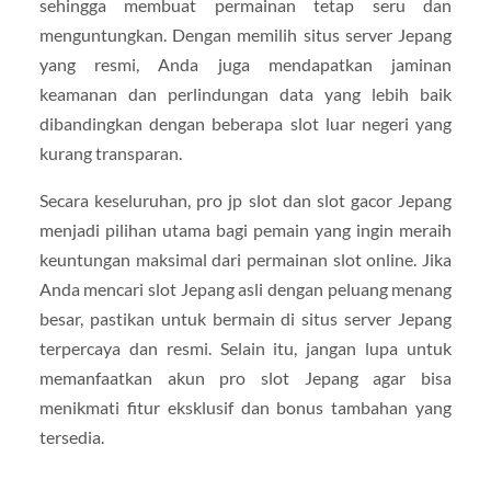
sehingga membuat permainan tetap seru dan
menguntungkan. Dengan memilih situs server Jepang
yang resmi, Anda juga mendapatkan jaminan
keamanan dan perlindungan data yang lebih baik
dibandingkan dengan beberapa slot luar negeri yang
kurang transparan.
Secara keseluruhan, pro jp slot dan slot gacor Jepang
menjadi pilihan utama bagi pemain yang ingin meraih
keuntungan maksimal dari permainan slot online. Jika
Anda mencari slot Jepang asli dengan peluang menang
besar, pastikan untuk bermain di situs server Jepang
terpercaya dan resmi. Selain itu, jangan lupa untuk
memanfaatkan akun pro slot Jepang agar bisa
menikmati fitur eksklusif dan bonus tambahan yang
tersedia.