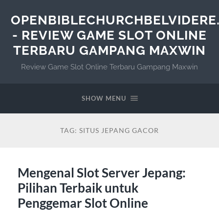
OPENBIBLECHURCHBELVIDERE
- REVIEW GAME SLOT ONLINE
TERBARU GAMPANG MAXWIN
Review Game Slot Online Terbaru Gampang Maxwin
SHOW MENU
TAG:
SITUS JEPANG GACOR
Mengenal Slot Server Jepang:
Pilihan Terbaik untuk
Penggemar Slot Online