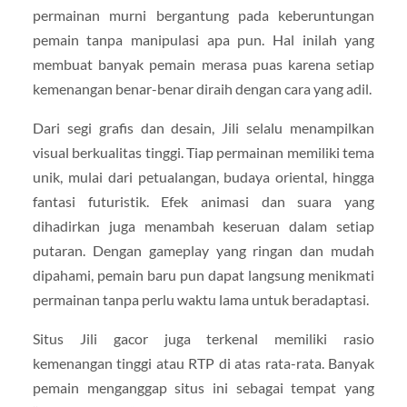
permainan murni bergantung pada keberuntungan
pemain tanpa manipulasi apa pun. Hal inilah yang
membuat banyak pemain merasa puas karena setiap
kemenangan benar-benar diraih dengan cara yang adil.
Dari segi grafis dan desain, Jili selalu menampilkan
visual berkualitas tinggi. Tiap permainan memiliki tema
unik, mulai dari petualangan, budaya oriental, hingga
fantasi futuristik. Efek animasi dan suara yang
dihadirkan juga menambah keseruan dalam setiap
putaran. Dengan gameplay yang ringan dan mudah
dipahami, pemain baru pun dapat langsung menikmati
permainan tanpa perlu waktu lama untuk beradaptasi.
Situs Jili gacor juga terkenal memiliki rasio
kemenangan tinggi atau RTP di atas rata-rata. Banyak
pemain menganggap situs ini sebagai tempat yang