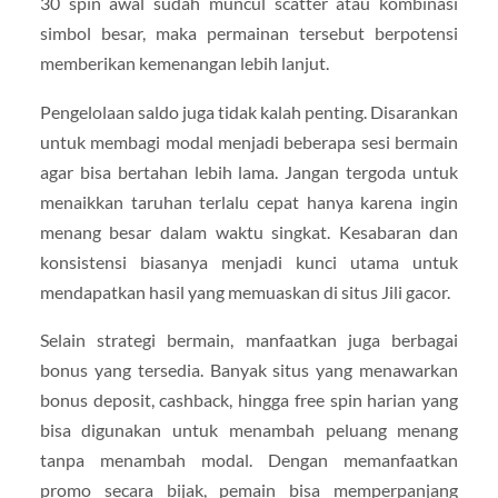
30 spin awal sudah muncul scatter atau kombinasi
simbol besar, maka permainan tersebut berpotensi
memberikan kemenangan lebih lanjut.
Pengelolaan saldo juga tidak kalah penting. Disarankan
untuk membagi modal menjadi beberapa sesi bermain
agar bisa bertahan lebih lama. Jangan tergoda untuk
menaikkan taruhan terlalu cepat hanya karena ingin
menang besar dalam waktu singkat. Kesabaran dan
konsistensi biasanya menjadi kunci utama untuk
mendapatkan hasil yang memuaskan di situs Jili gacor.
Selain strategi bermain, manfaatkan juga berbagai
bonus yang tersedia. Banyak situs yang menawarkan
bonus deposit, cashback, hingga free spin harian yang
bisa digunakan untuk menambah peluang menang
tanpa menambah modal. Dengan memanfaatkan
promo secara bijak, pemain bisa memperpanjang