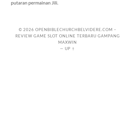
putaran permainan Jili.
© 2026
OPENBIBLECHURCHBELVIDERE.COM –
REVIEW GAME SLOT ONLINE TERBARU GAMPANG
MAXWIN
—
UP ↑