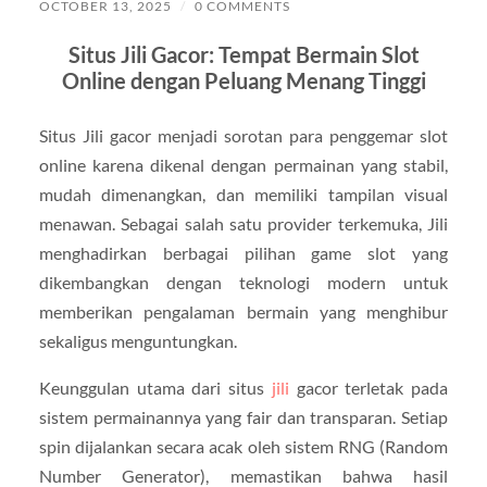
OCTOBER 13, 2025
/
0 COMMENTS
Situs Jili Gacor: Tempat Bermain Slot
Online dengan Peluang Menang Tinggi
Situs Jili gacor menjadi sorotan para penggemar slot
online karena dikenal dengan permainan yang stabil,
mudah dimenangkan, dan memiliki tampilan visual
menawan. Sebagai salah satu provider terkemuka, Jili
menghadirkan berbagai pilihan game slot yang
dikembangkan dengan teknologi modern untuk
memberikan pengalaman bermain yang menghibur
sekaligus menguntungkan.
Keunggulan utama dari situs
jili
gacor terletak pada
sistem permainannya yang fair dan transparan. Setiap
spin dijalankan secara acak oleh sistem RNG (Random
Number Generator), memastikan bahwa hasil