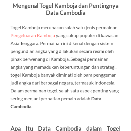
Mengenal Togel Kamboja dan Pentingnya
Data Cambodia
Togel Kamboja merupakan salah satu jenis permainan
Pengeluaran Kamboja
yang cukup populer di kawasan
Asia Tenggara. Permainan ini dikenal dengan sistem
pengundian angka yang dilakukan secara resmi oleh
pihak berwenang di Kamboja. Sebagai permainan
angka yang memadukan keberuntungan dan strategi,
togel Kamboja banyak diminati oleh para penggemar
judi angka dari berbagai negara, termasuk Indonesia.
Dalam permainan togel, salah satu aspek penting yang
sering menjadi perhatian pemain adalah
Data
Cambodia
.
Apa Itu Data Cambodia dalam Togel