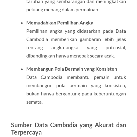
taruhan yang sembarangan dan meningkatkan
peluang menang dalam permainan.
Memudahkan Pemilihan Angka
Pemilihan angka yang didasarkan pada Data
Cambodia memberikan gambaran lebih jelas
tentang angka-angka yang potensial,
dibandingkan hanya menebak secara acak.
Membangun Pola Bermain yang Konsisten
Data Cambodia membantu pemain untuk
membangun pola bermain yang konsisten,
bukan hanya bergantung pada keberuntungan
semata.
Sumber Data Cambodia yang Akurat dan
Terpercaya