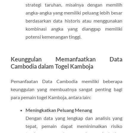
strategi taruhan, misalnya dengan memilih
angka-angka yang memiliki peluang lebih besar
berdasarkan data historis atau menggunakan
kombinasi angka yang dianggap memiliki
potensi kemenangan tinggi.
Keunggulan Memanfaatkan Data
Cambodia dalam Togel Kamboja
Pemanfaatan Data Cambodia memiliki beberapa
keunggulan yang membuatnya sangat penting bagi
para pemain togel Kamboja, antara lain:
Meningkatkan Peluang Menang
Dengan data yang lengkap dan analisis yang
tepat, pemain dapat meminimalkan risiko