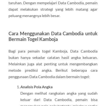
taruhan. Dengan mempelajari Data Cambodia, pemain
dapat melakukan strategi yang lebih matang agar
peluang menangnya lebih besar.
Cara Menggunakan Data Cambodia untuk
Bermain Togel Kamboja
Bagi para pemain togel Kamboja, Data Cambodia
bukan hanya sekadar catatan hasil angka keluaran.
Melainkan juga alat penting untuk mengembangkan
metode prediksi angka. Berikut beberapa cara
penggunaan Data Cambodia dalam bermain togel:
Analisis Pola Angka
Dengan melihat rangkaian angka yang sudah
keluar dari Data Cambodia, pemain bisa
menemukan pola-pola tertentu, misalnya angka