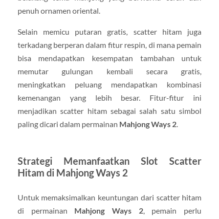
penuh ornamen oriental.
Selain memicu putaran gratis, scatter hitam juga
terkadang berperan dalam fitur respin, di mana pemain
bisa mendapatkan kesempatan tambahan untuk
memutar gulungan kembali secara gratis,
meningkatkan peluang mendapatkan kombinasi
kemenangan yang lebih besar. Fitur-fitur ini
menjadikan scatter hitam sebagai salah satu simbol
paling dicari dalam permainan
Mahjong Ways 2
.
Strategi Memanfaatkan Slot Scatter
Hitam di Mahjong Ways 2
Untuk memaksimalkan keuntungan dari scatter hitam
di permainan
Mahjong Ways 2
, pemain perlu