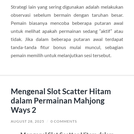
Strategi lain yang sering digunakan adalah melakukan
observasi sebelum bermain dengan taruhan besar.
Pemain biasanya mencoba beberapa putaran awal
untuk melihat apakah permainan sedang “aktif” atau
tidak. Jika dalam beberapa putaran awal terdapat
tanda-tanda fitur bonus mulai muncul, sebagian
pemain memilih untuk melanjutkan sesi tersebut.
Mengenal Slot Scatter Hitam
dalam Permainan Mahjong
Ways 2
AUGUST 28, 2025
/
0 COMMENTS