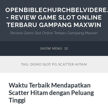
OPENBIBLECHURCHBELVIDERE
- REVIEW GAME SLOT ONLINE
TERBARU GAMPANG MAXWIN
Review Game Slot Online Terbaru Gampang Maxwin
SHOW MENU
TAG:
DEMO SLOT PG SCATTER HITAM
Waktu Terbaik Mendapatkan
Scatter Hitam dengan Peluang
Tinggi